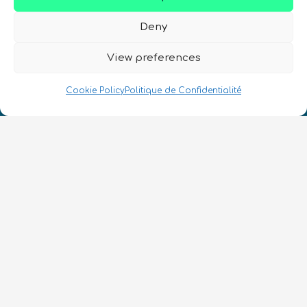
Deny
Nous Parlons Quantique
View preferences
Numéro d’enregistrement de la société :
SC633414
Cookie Policy
Politique de Confidentialité
FR
CONTACT
Suivez-nous
Conditions Générales d’Utilisation
•
Politique de Confidentialité
•
Accessibilité