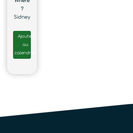
Where
?
Sidney
Ajouter
au
calendrier