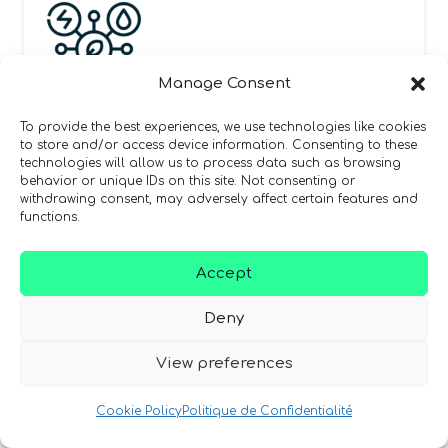
Manage Consent
To provide the best experiences, we use technologies like cookies
ENERGY SECTOR
to store and/or access device information. Consenting to these
technologies will allow us to process data such as browsing
behavior or unique IDs on this site. Not consenting or
Faire progresser les énergies
withdrawing consent, may adversely affect certain features and
renouvelables
functions.
Les simulations quantiques contribuent à
Accept
faire avancer l’innovation dans le domaine
Deny
des énergies renouvelables en permettant
aux scientifiques de modéliser avec une
View preferences
précision bien supérieure les processus
chimiques complexes, comme ceux à
Cookie Policy
Politique de Confidentialité
l’œuvre dans la photosynthèse artificielle.