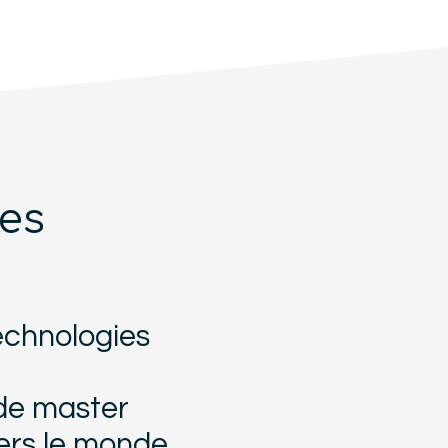
es
echnologies
de master
ers le monde.