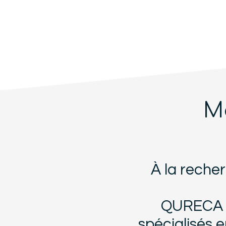
M
À la reche
QURECA r
spécialisés 