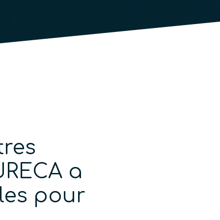
tres
QURECA a
iles pour