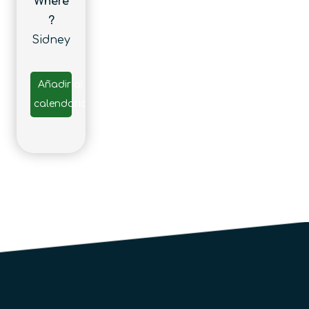
Where
?
Sidney
Añadir al
calendario