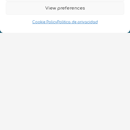
View preferences
¡Hablamos Quantum!
NIF: B10627206
Cookie Policy
Politica de privacidad
ES
CONTACTO
Síguenos
Términos y condiciones
•
Política de privacidad
•
Accesibilidad
© 2026 QURECA SPAIN S.L. • Diseño por
Isabelle Desouches