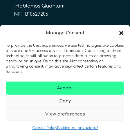
¡Hablamos Quantum!
NIF: B10627206
ES
Manage Consent
To provide the best experiences, we use technologies like cookies
to store and/or access device information. Consenting to these
CONTACTO
Síguenos
technologies will allow us to process data such as browsing
behavior or unique IDs on this site. Not consenting or
withdrawing consent, may adversely affect certain features and
functions.
Accept
Términos y condiciones
•
Política de privacidad
•
Deny
Accesibilidad
View preferences
© 2026 QURECA SPAIN S.L. • Diseño por
Isabelle Desouches
Cookie Policy
Politica de privacidad