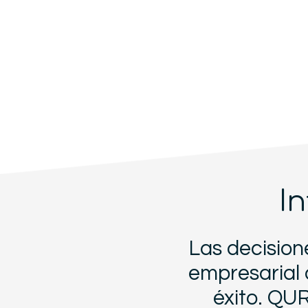
I
Las decision
empresarial 
éxito. QU