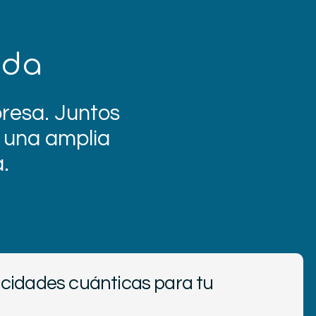
ada
presa. Juntos
s una amplia
.
cidades cuánticas para tu