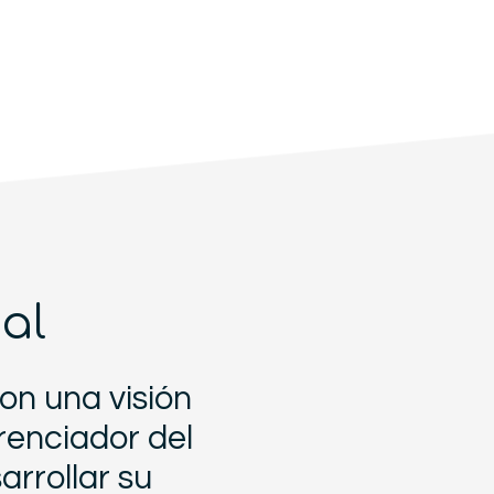
al
on una visión
renciador del
rrollar su