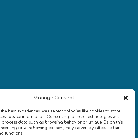
Newsletter
Restez à jour sur les actualités
quantiques à travers le monde !
SIGN UP TO THE QURECA 
NEWSLETTER
Manage Consent
 the best experiences, we use technologies like cookies to store
ess device information. Consenting to these technologies will
o process data such as browsing behavior or unique IDs on this
consenting or withdrawing consent, may adversely affect certain
nd functions.