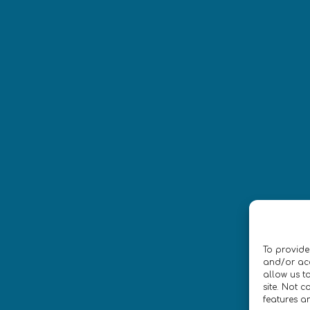
Suivez-nous
CONTACT
To provide
litique de Confidentialité
•
Accessibilité
and/or acc
allow us t
site. Not 
n par
Isabelle Desouches
features a