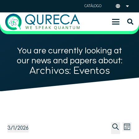
CATÁLOGO
You are currently looking at
our news and papers about:
Archivos:
Eventos
Naveg
Na
Eventos
3/1/2026
Mes
de
de
Selecciona
Buscar