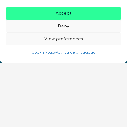
Accept
¡Hablamos Quantum!
Deny
NIF: B10627206
View preferences
ES
Cookie Policy
Politica de privacidad
CONTACTO
Síguenos
Términos y condiciones
•
Política de privacidad
•
Accesibilidad