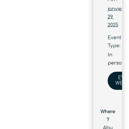
janvier
29,
2025
Event
Type:
In
person
EVE
WEBS
Where
?
Abu