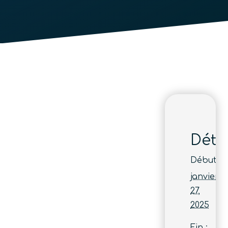
Détai
Début :
janvier
27,
2025
Fin :