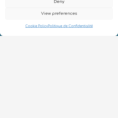
Deny
Nous Parlons Quantique
View preferences
Numéro d’enregistrement de la société :
SC633414
Cookie Policy
Politique de Confidentialité
FR
CONTACT
Suivez-nous
Conditions Générales d’Utilisation
•
Politique de Confidentialité
•
Accessibilité