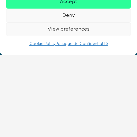
Accept
Deny
Nous Parlons Quantique
View preferences
Numéro d’enregistrement de la société :
SC633414
Cookie Policy
Politique de Confidentialité
FR
CONTACT
Suivez-nous
Conditions Générales d’Utilisation
•