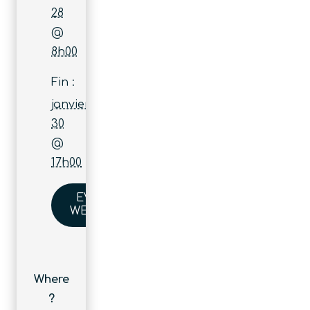
28
@
8h00
Fin :
janvier
30
@
17h00
EVENT
WEBSITE
Where
?