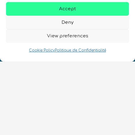
Accept
Deny
Nous Parlons Quantique
View preferences
Numéro d’enregistrement de la société :
SC633414
Cookie Policy
Politique de Confidentialité
FR
CONTACT
Suivez-nous