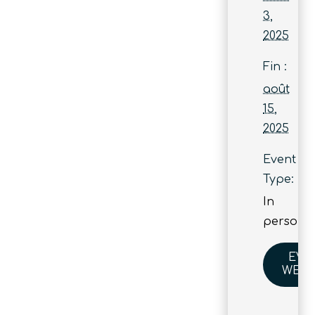
3,
2025
Fin :
août
15,
2025
Event
Type:
In
person
EVE
WEBS