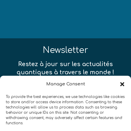
Newsletter
Restez à jour sur les actualités
quantiques à travers le monde !
Manage Consent
To provide the best experiences, we use technologies like cookies
to store and/or access device information. Consenting to these
technologies will allow us to process data such as browsing
SIGN UP TO THE QURECA NEWSLETTER
behavior or unique IDs on this site. Not consenting or
withdrawing consent, may adversely affect certain features and
functions.