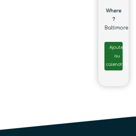
Where
?
Baltimore
Ajouter
au
calendrier