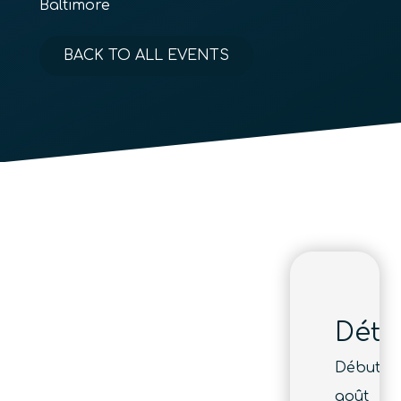
Baltimore
BACK TO ALL EVENTS
Détai
Début :
août