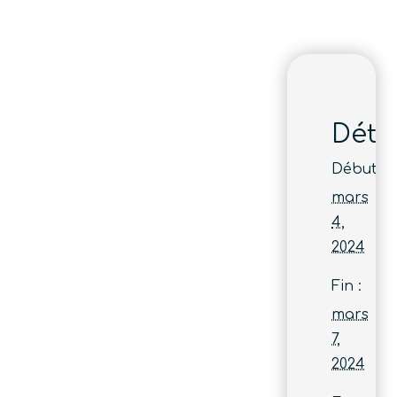
Détai
Début :
mars
4,
2024
Fin :
mars
7,
2024