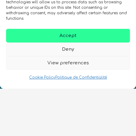
technologies will allow us to process data such as browsing
behavior or unique IDs on this site. Not consenting or
withdrawing consent, may adversely affect certain features and
functions.
Accept
Deny
Nous Parlons Quantique
Numéro d’enregistrement de la société :
View preferences
SC633414
Cookie Policy
Politique de Confidentialité
FR
CONTACT
Suivez-nous