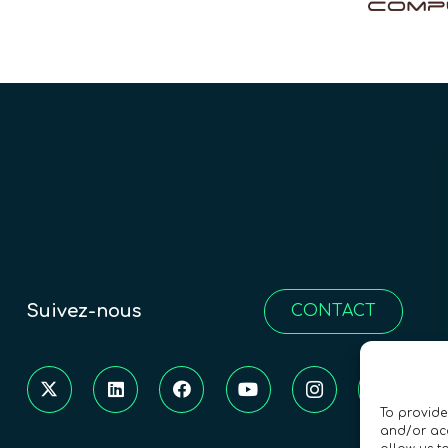
Suivez-nous
CONTACT
To provide
and/or acc