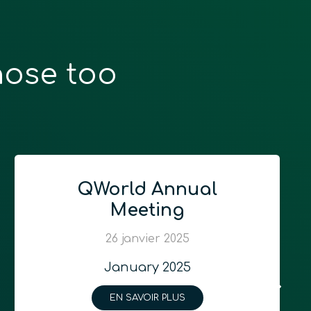
hose too
QWorld Annual
Meeting
26 janvier 2025
January 2025
EN SAVOIR PLUS