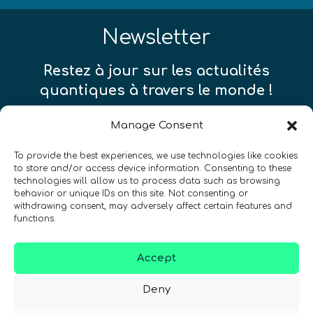
Newsletter
Restez à jour sur les actualités
quantiques à travers le monde !
Manage Consent
To provide the best experiences, we use technologies like cookies
to store and/or access device information. Consenting to these
SIGN UP TO THE QURECA NEWSLETTER
technologies will allow us to process data such as browsing
behavior or unique IDs on this site. Not consenting or
withdrawing consent, may adversely affect certain features and
functions.
Accept
Deny
Nous Parlons Quantique