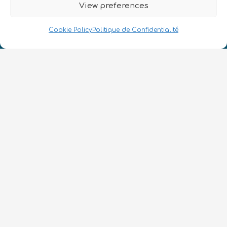
View preferences
Numéro d’enregistrement de la société :
SC633414
Cookie Policy
Politique de Confidentialité
FR
CONTACT
Suivez-nous
Conditions Générales d’Utilisation
•
Politique de Confidentialité
•
Accessibilité
© 2026 QURECA • Design par
Isabelle Desouches