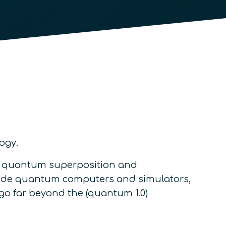
ogy.
of quantum superposition and
lude quantum computers and simulators,
o far beyond the (quantum 1.0)