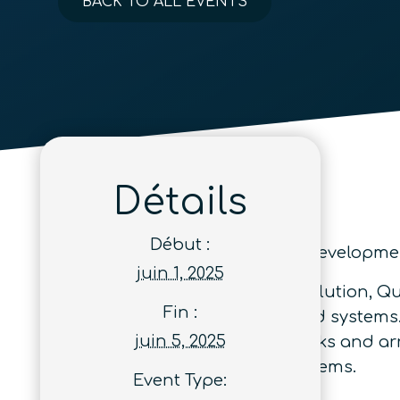
BACK TO ALL EVENTS
Détails
Début :
Stimulating and facilitating the developm
juin 1, 2025
On the edge of a technology revolution, 
Fin :
entanglement in large engineered systems
juin 5, 2025
quantum communication networks and array
capabilities offered by single systems.
Event Type: