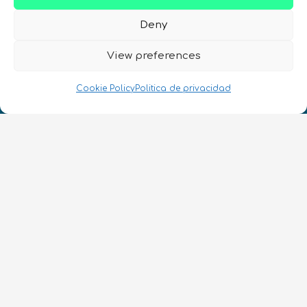
Deny
View preferences
Cookie Policy
Politica de privacidad
¡Hablamos Quantum!
NIF: B10627206
ES
CONTACTO
Síguenos