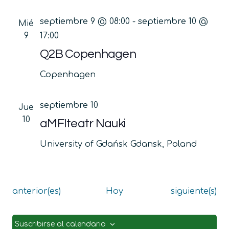
septiembre 9 @ 08:00
-
septiembre 10 @
Mié
9
17:00
Q2B Copenhagen
Copenhagen
septiembre 10
Jue
10
aMFIteatr Nauki
University of Gdańsk
Gdansk, Poland
Eventos
Eventos
anterior(es)
Hoy
siguiente(s)
Suscribirse al calendario