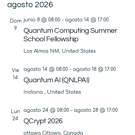
agosto 2026
la
vis
búsq
fecha.
de
y
junio 8 @ 08:00
-
agosto 14 @ 17:00
Dom
Ev
vistas
9
Quantum Computing Summer
de
School Fellowship
Event
Los Almos
NM, United States
agosto 14 @ 08:00
-
agosto 18 @ 17:00
Vie
14
Quantum AI (QNLPAI)
Indiana
, United States
agosto 24 @ 08:00
-
agosto 28 @ 17:00
Lun
24
QCrypt 2026
ottawa
Ottawa, Canada