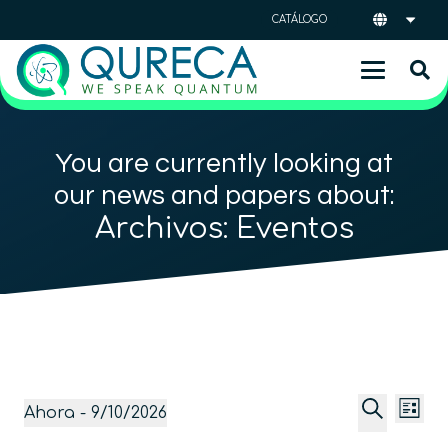
CATÁLOGO
You are currently looking at
our news and papers about:
Archivos:
Eventos
Naveg
Na
Eventos
Ahora
 - 
9/10/2026
Lista
de
de
Selecciona
Buscar