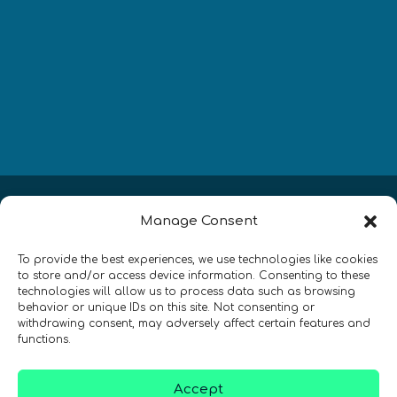
Newsletter
Manage Consent
¡Mantente al día con las novedades
To provide the best experiences, we use technologies like cookies
de quantum en todo el mundo!
to store and/or access device information. Consenting to these
technologies will allow us to process data such as browsing
behavior or unique IDs on this site. Not consenting or
withdrawing consent, may adversely affect certain features and
functions.
REGÍSTRATE EN EL BOLETÍN DE QURECA
Accept