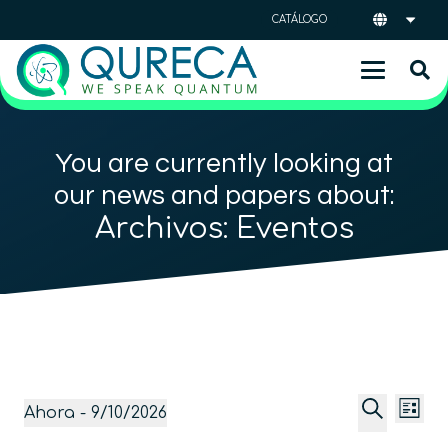
CATÁLOGO
You are currently looking at
our news and papers about:
Archivos:
Eventos
Naveg
Na
Eventos
Ahora
 - 
9/10/2026
Lista
de
de
Selecciona
Buscar