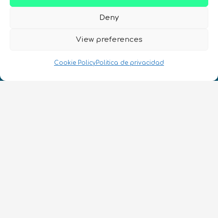
Deny
View preferences
Cookie Policy
Politica de privacidad
¡Hablamos Quantum!
NIF: B10627206
ES
CONTACTO
Síguenos