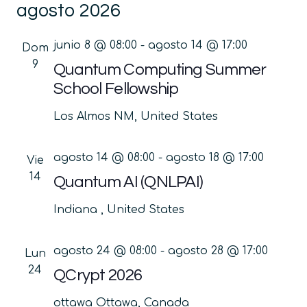
agosto 2026
la
vis
búsq
fecha.
de
y
junio 8 @ 08:00
-
agosto 14 @ 17:00
Dom
Ev
vistas
9
Quantum Computing Summer
de
School Fellowship
Event
Los Almos
NM, United States
agosto 14 @ 08:00
-
agosto 18 @ 17:00
Vie
14
Quantum AI (QNLPAI)
Indiana
, United States
agosto 24 @ 08:00
-
agosto 28 @ 17:00
Lun
24
QCrypt 2026
ottawa
Ottawa, Canada