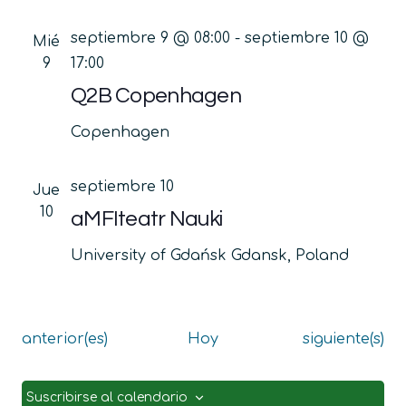
septiembre 9 @ 08:00
-
septiembre 10 @
Mié
9
17:00
Q2B Copenhagen
Copenhagen
septiembre 10
Jue
10
aMFIteatr Nauki
University of Gdańsk
Gdansk, Poland
Eventos
Eventos
anterior(es)
Hoy
siguiente(s)
Suscribirse al calendario