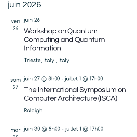
juin 2026
une
vu
navig
date.
Év
de
juin 26
ven
vues
26
Workshop on Quantum
Évène
Computing and Quantum
Information
Trieste, Italy
, Italy
juin 27 @ 8h00
-
juillet 1 @ 17h00
sam
27
The International Symposium on
Computer Architecture (ISCA)
Raleigh
juin 30 @ 8h00
-
juillet 1 @ 17h00
mar