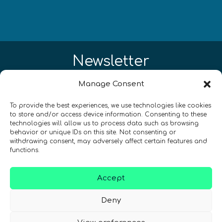
Newsletter
Restez à jour sur les actualités
Manage Consent
quantiques à travers le monde !
To provide the best experiences, we use technologies like cookies
to store and/or access device information. Consenting to these
technologies will allow us to process data such as browsing
behavior or unique IDs on this site. Not consenting or
withdrawing consent, may adversely affect certain features and
functions.
SIGN UP TO THE QURECA NEWSLETTER
Accept
Deny