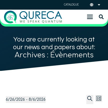
CATALOGUE
You are currently looking at
our news and papers about:
Archives :
Évènements
Reche
Na
Évènements
6/26/2026
 - 
8/6/2026
Liste
de
et
Sélectionnez
Recherc