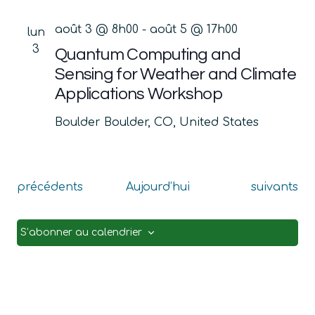
août 3 @ 8h00
-
août 5 @ 17h00
lun
3
Quantum Computing and
Sensing for Weather and Climate
Applications Workshop
Boulder
Boulder, CO, United States
Évènements
Évènement
précédents
Aujourd’hui
suivants
S’abonner au calendrier