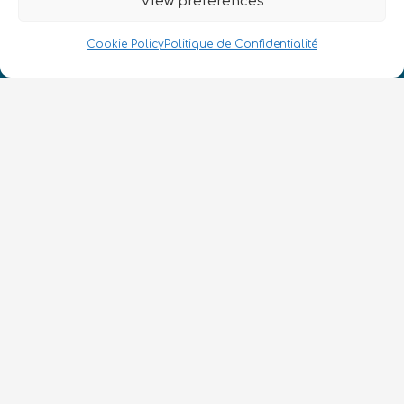
View preferences
Cookie Policy
Politique de Confidentialité
Nous Parlons Quantique
Numéro d’enregistrement de la société :
SC633414
FR
CONTACT
Suivez-nous
Conditions Générales d’Utilisation
•
Politique de Confidentialité
•
Accessibilité