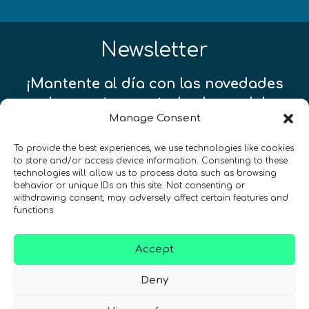
Newsletter
¡Mantente al día con las novedades
de quantum en todo el mundo!
Manage Consent
To provide the best experiences, we use technologies like cookies
to store and/or access device information. Consenting to these
technologies will allow us to process data such as browsing
behavior or unique IDs on this site. Not consenting or
REGÍSTRATE EN EL BOLETÍN DE QURECA
withdrawing consent, may adversely affect certain features and
functions.
Accept
Deny