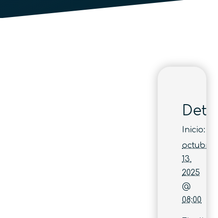
Deta
Inicio:
octubre
13,
2025
@
08:00