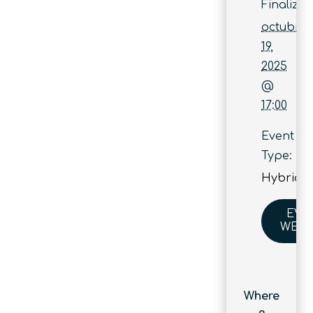
Finaliza:
octubre
19,
2025
@
17:00
Event
Type:
Hybrid
EVE
WEBS
Where