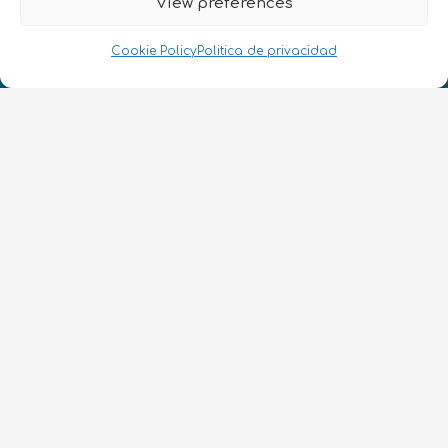
View preferences
¡Hablamos Quantum!
NIF: B10627206
Cookie Policy
Politica de privacidad
ES
CONTACTO
Síguenos
Términos y condiciones
•
Política de privacidad
•
Accesibilidad
© 2026 QURECA SPAIN S.L. • Diseño por
Isabelle Desouches