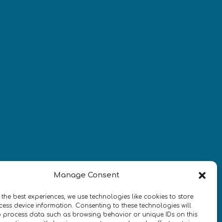
Newsletter
¡Mantente al día con las
novedades de quantum en todo el
mundo!
REGÍSTRATE EN EL BOLETÍN DE 
Manage Consent
QURECA
 the best experiences, we use technologies like cookies to store
ess device information. Consenting to these technologies will
o process data such as browsing behavior or unique IDs on this