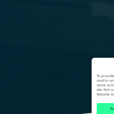
To provide
and/or acc
allow us t
site. Not 
features a
A