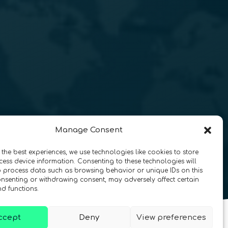
Manage Consent
 the best experiences, we use technologies like cookies to store
ess device information. Consenting to these technologies will
o process data such as browsing behavior or unique IDs on this
consenting or withdrawing consent, may adversely affect certain
nd functions.
ccept
Deny
View preferences