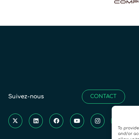
Suivez-nous
CONTACT
To provide
and/or acc