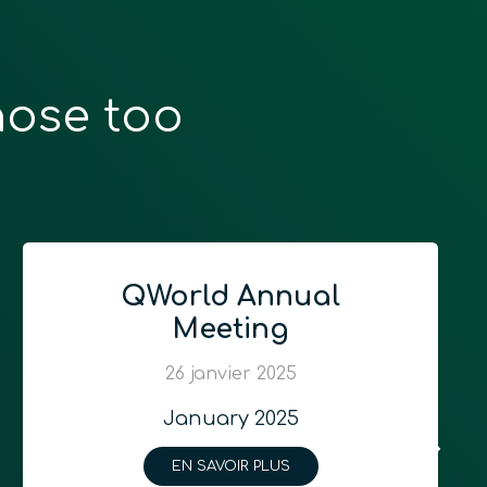
hose too
QWorld Annual
Meeting
26 janvier 2025
January 2025
EN SAVOIR PLUS