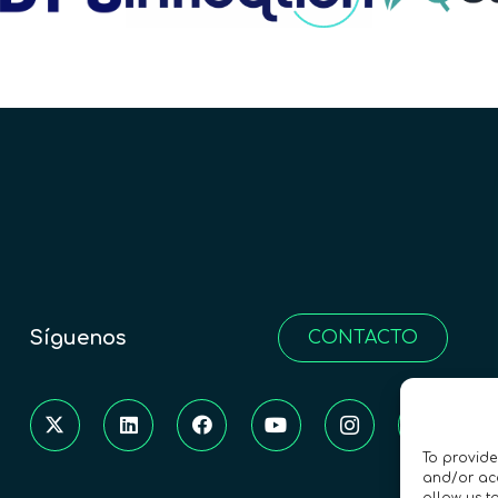
Síguenos
CONTACTO
To provide
and/or acc