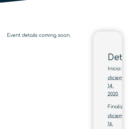
Event details coming soon.
Deta
Inicio:
diciembr
14,
2020
Finaliza:
diciembr
16,