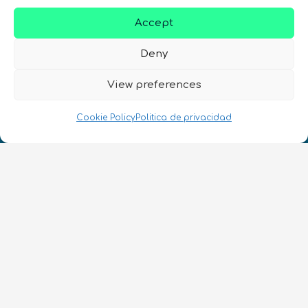
Accept
Deny
¡Hablamos Quantum!
View preferences
NIF: B10627206
Cookie Policy
Politica de privacidad
ES
CONTACTO
Síguenos
Términos y condiciones
•
Política de privacidad
•
Accesibilidad