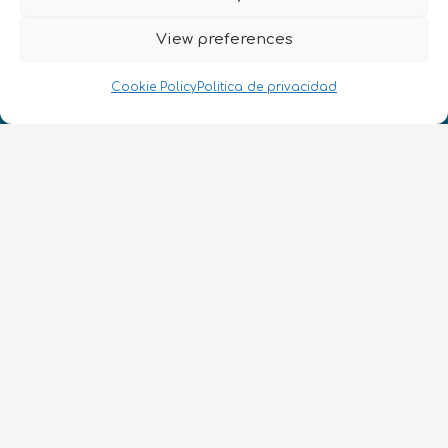
¡Hablamos Quantum!
NIF: B10627206
View preferences
Cookie Policy
Politica de privacidad
ES
CONTACTO
Síguenos
Términos y condiciones
•
Política de privacidad
•
Accesibilidad
© 2026 QURECA SPAIN S.L. • Diseño por
Isabelle Desouches