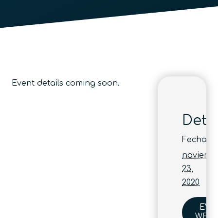
Event details coming soon.
Deta
Fecha:
noviemb
23,
2020
EVE
WEBS