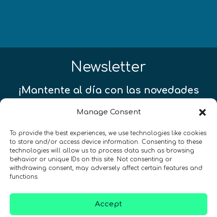
Newsletter
¡Mantente al día con las novedades
de quantum en todo el mundo!
Manage Consent
To provide the best experiences, we use technologies like cookies
to store and/or access device information. Consenting to these
technologies will allow us to process data such as browsing
behavior or unique IDs on this site. Not consenting or
REGÍSTRATE EN EL BOLETÍN DE QURECA
withdrawing consent, may adversely affect certain features and
functions.
Accept