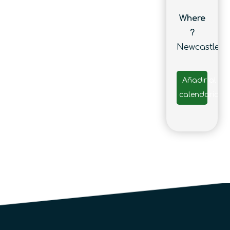
Where
?
Newcastle
Añadir al
calendario