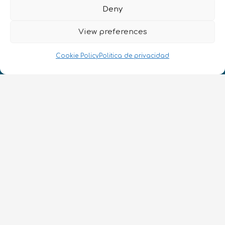
Deny
View preferences
¡Hablamos Quantum!
NIF: B10627206
Cookie Policy
Politica de privacidad
ES
CONTACTO
Síguenos
Términos y condiciones
•
Política de privacidad
•
Accesibilidad